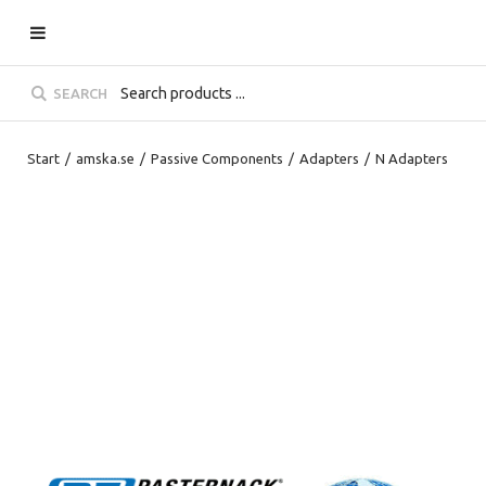
SEARCH
Start
/
amska.se
/
Passive Components
/
Adapters
/
N Adapters