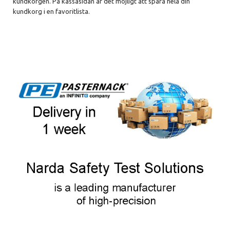
kundkorgen. På kassasidan är det möjligt att spara hela din
kundkorg i en favoritlista.